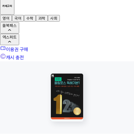
카테고리
영어
국어
수학
과학
사회
쏠북패스
엑스퍼트
이용권 구매
캐시 충전