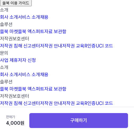
쏠북 이용 가이드
소개
회사 소개
서비스 소개
채용
솔루션
쏠북 마켓
쏠북 엑스퍼트
자료 보관함
저작권보호센터
저작권 침해 신고센터
저작권 안내
저작권 교육
R인증
UCI 코드
문의
사업 제휴
저자 신청
소개
회사 소개
서비스 소개
채용
솔루션
쏠북 마켓
쏠북 엑스퍼트
자료 보관함
저작권보호센터
저작권 침해 신고센터
저작권 안내
저작권 교육
R인증
UCI 코드
문의
판매가
사업 제휴
저자 신청
구매하기
4,000
원
소개