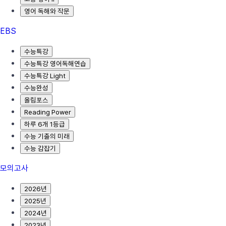
영어 독해와 작문
EBS
수능특강
수능특강 영어독해연습
수능특강 Light
수능완성
올림포스
Reading Power
하루 6개 1등급
수능 기출의 미래
수능 감잡기
모의고사
2026년
2025년
2024년
2023년