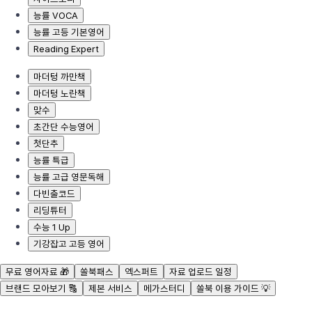
능률 VOCA
능률 고등 기본영어
Reading Expert
마더텅 까만책
마더텅 노란책
맞수
초간단 수능영어
첫단추
능률 특급
능률 고급 영문독해
다빈출코드
리딩튜터
수능 1 Up
기강잡고 고등 영어
무료 영어자료 🎁
쏠북패스
엑스퍼트
자료 업로드 일정
브랜드 모아보기 🔠
제본 서비스
메가스터디
쏠북 이용 가이드 💡