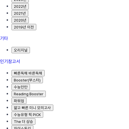
2022년
2021년
2020년
2019년 이전
기타
오리지널
인기참고서
빠른독해 바른독해
Booster(부스터)
수능만만
Reading Booster
파워업
얇고 빠른 미니 모의고사
수능유형 픽 PICK
The 더 상승
자이스토리