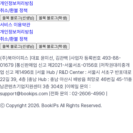
개인정보처리방침
취소/환불 정책
쏠북 블로그(선생님)
쏠북 블로그(학생)
서비스 이용약관
개인정보처리방침
취소/환불 정책
쏠북 블로그(선생님)
쏠북 블로그(학생)
(주)북아이피스 |
대표 윤미선, 김관백 |
사업자 등록번호 493-88-
01679 |
통신판매업 신고 제2021-서울서초-0156호 |
저작권대리중개
업 신고 제1496호 |
서울 Hub / R&D Center : 서울시 서초구 반포대로
22길 39, 4층 |
충남 Hub : 충남 아산시 배방읍 희망로 46번길 45-11
충
남콘텐츠기업지원센터 3층 304호 |
이메일 문의 :
support@bookips.com |
전화 문의 : 02-2606-4990 |
ⓒ Copyright 2026. BookIPs All Rights Reserved.