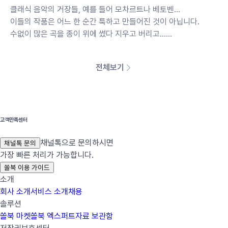
클래식 음악의 거장들, 예를 들어 모차르트나 베토벤...
이들의 작품은 어느 한 순간 툭하고 만들어진 것이 아닙니다.
수없이 많은 곡을 종이 위에 썼다 지우고 버리고...
상상을 초월하는 노력 끝에 지금 우리가 기억하는 '작품'이 된 것이
죠.
전체보기
우리가 영어를 공부하는 것도 이와 비슷합니다.
1등급은 한순간에 얻을 수 없는 것이죠.
단어를 외우고, 문법을 이해하며, 다양한 유형의 글을 읽는 과정
들...
고객만족센터
이런 고통의 과정이 등급의 열매로 이어진다 하겠습니다.
채널톡으로 문의하시면
채널톡 문의
가장 빠른 처리가 가능합니다.
여러분들이 가는 그 길에 제가 곁에 있겠습니다.
쏠북 이용 가이드
어떤 꼼수를 알려주는 것이 아니라
소개
제대로 글을 이해하고 문제를 올바로 푸는 능력을 키울 수 있는
회사 소개
서비스 소개
채용
꼭 필요한 자료를 만들어 드리겠습니다.
솔루션
쏠북 마켓
쏠북 엑스퍼트
자료 보관함