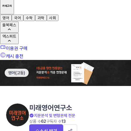
카테고리
영어
국어
수학
과학
사회
쏠북패스
엑스퍼트
이용권 구매
캐시 충전
영어(고등)
미래영어연구소
지문분석 및 변형문제 전문
상품 수
62
구독자 수
13