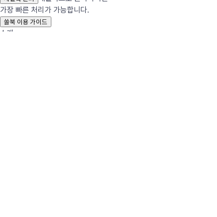
가장 빠른 처리가 가능합니다.
쏠북 이용 가이드
소개
회사 소개
서비스 소개
채용
솔루션
쏠북 마켓
쏠북 엑스퍼트
자료 보관함
저작권보호센터
저작권 침해 신고센터
저작권 안내
저작권 교육
R인증
UCI 코드
문의
사업 제휴
저자 신청
소개
회사 소개
서비스 소개
채용
솔루션
쏠북 마켓
쏠북 엑스퍼트
자료 보관함
저작권보호센터
저작권 침해 신고센터
저작권 안내
저작권 교육
R인증
UCI 코드
문의
사업 제휴
저자 신청