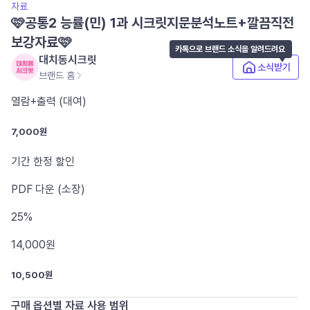
자료
🩷공통2 능률(민) 1과 시크릿지문분석노트+깔끔직전
보강자료🩷
카톡으로 브랜드 소식을 알려드려요
대치동시크릿
소식받기
브랜드 홈
열람+출력 (대여)
7,000원
기간 한정 할인
PDF
다운 (소장)
25%
14,000
원
10,500원
구매 옵션별 자료 사용 범위