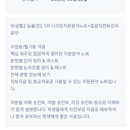
🩷공통2 능률(민) 1과 시크릿지문분석노트+깔끔직전보강자
료🩷

수업용/필기용 자료

핵심 위주로 깔끔하게 정리된 지문분석 노트

문항별 단어 정리 & 테스트

문항별 논리흐름 정리 & 테스트

전체 문항 한눈에 보기

직보자료 및 혼공자료로 사용할 수 있는 지문문석 노트입니
다.

지문을 어휘 포인트, 어법 포인트, 리딩 포인트 등으로 이해하
기 쉽게 설명합니다. 학생들에게 직전보강 자료로 배부하거
나 혼자 공부하는 학생에게 좋은 자료입니다. 