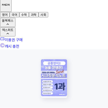
카테고리
영어
국어
수학
과학
사회
쏠북패스
엑스퍼트
이용권 구매
캐시 충전