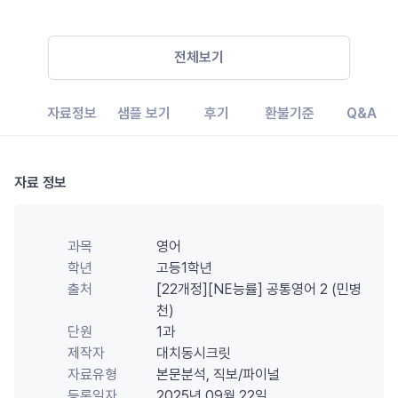
전체보기
자료정보
샘플 보기
후기
환불기준
Q&A
자료 정보
과목
영어
학년
고등1학년
출처
[22개정][NE능률] 공통영어 2 (민병
천)
단원
1과
제작자
대치동시크릿
자료유형
본문분석, 직보/파이널
등록일자
2025년 09월 22일