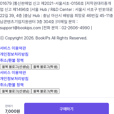
01679 |
통신판매업 신고 제2021-서울서초-0156호 |
저작권대리중개
업 신고 제1496호 |
서울 Hub / R&D Center : 서울시 서초구 반포대로
22길 39, 4층 |
충남 Hub : 충남 아산시 배방읍 희망로 46번길 45-11
충
남콘텐츠기업지원센터 3층 304호 |
이메일 문의 :
support@bookips.com |
전화 문의 : 02-2606-4990 |
ⓒ Copyright 2026. BookIPs All Rights Reserved.
서비스 이용약관
개인정보처리방침
취소/환불 정책
쏠북 블로그(선생님)
쏠북 블로그(학생)
서비스 이용약관
개인정보처리방침
취소/환불 정책
쏠북 블로그(선생님)
쏠북 블로그(학생)
(주)북아이피스 |
대표 윤미선, 김관백 |
사업자 등록번호 493-88-
판매가
01679 |
통신판매업 신고 제2021-서울서초-0156호 |
저작권대리중개
구매하기
7,000
원
업 신고 제1496호 |
서울 Hub / R&D Center : 서울시 서초구 반포대로