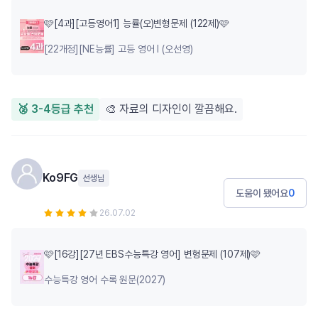
🩷[4과][고등영어1] 능률(오)변형문제 (122제)🩷
[22개정][NE능률] 고등 영어 Ⅰ (오선영)
🥈 3-4등급 추천
🎨 자료의 디자인이 깔끔해요.
Ko9FG
선생님
도움이 됐어요
0
26.07.02
🩷[16강][27년 EBS수능특강 영어] 변형문제 (107제)🩷
수능특강 영어 수록 원문(2027)