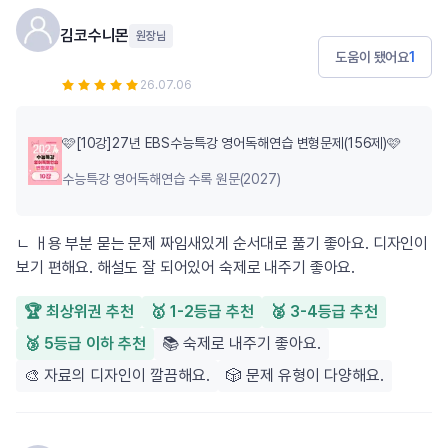
김코수니몬
원장님
도움이 됐어요
1
26.07.06
🩷[10강]27년 EBS수능특강 영어독해연습 변형문제(156제)🩷
수능특강 영어독해연습 수록 원문(2027)
ㄴ ㅐ용 부분 묻는 문제 짜임새있게 순서대로 풀기 좋아요. 디자인이
보기 편해요. 해설도 잘 되어있어 숙제로 내주기 좋아요.
🏆 최상위권 추천
🥇 1-2등급 추천
🥈 3-4등급 추천
🥉 5등급 이하 추천
📚 숙제로 내주기 좋아요.
🎨 자료의 디자인이 깔끔해요.
🎲 문제 유형이 다양해요.