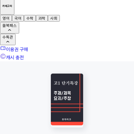
카테고리
영어
국어
수학
과학
사회
쏠북패스
수특관
이용권 구매
캐시 충전