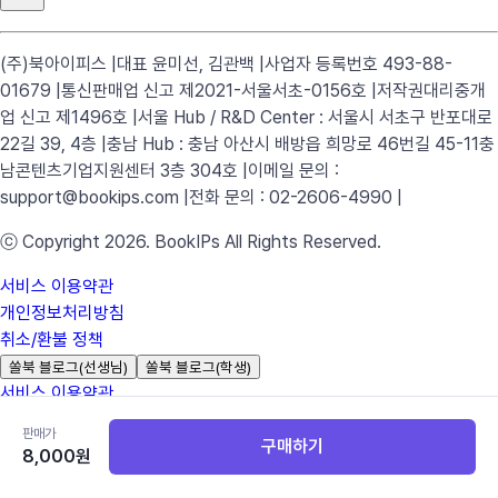
(주)북아이피스 |
대표 윤미선, 김관백 |
사업자 등록번호 493-88-
01679 |
통신판매업 신고 제2021-서울서초-0156호 |
저작권대리중개
업 신고 제1496호 |
서울 Hub / R&D Center : 서울시 서초구 반포대로
22길 39, 4층 |
충남 Hub : 충남 아산시 배방읍 희망로 46번길 45-11
충
남콘텐츠기업지원센터 3층 304호 |
이메일 문의 :
support@bookips.com |
전화 문의 : 02-2606-4990 |
ⓒ Copyright 2026. BookIPs All Rights Reserved.
서비스 이용약관
개인정보처리방침
취소/환불 정책
쏠북 블로그(선생님)
쏠북 블로그(학생)
서비스 이용약관
개인정보처리방침
판매가
구매하기
취소/환불 정책
8,000
원
쏠북 블로그(선생님)
쏠북 블로그(학생)