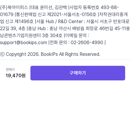
(주)북아이피스 |
대표 윤미선, 김관백 |
사업자 등록번호 493-88-
01679 |
통신판매업 신고 제2021-서울서초-0156호 |
저작권대리중개
업 신고 제1496호 |
서울 Hub / R&D Center : 서울시 서초구 반포대로
22길 39, 4층 |
충남 Hub : 충남 아산시 배방읍 희망로 46번길 45-11
충
남콘텐츠기업지원센터 3층 304호 |
이메일 문의 :
support@bookips.com |
전화 문의 : 02-2606-4990 |
ⓒ Copyright 2026. BookIPs All Rights Reserved.
서비스 이용약관
판매가
구매하기
개인정보처리방침
19,470
원
취소/환불 정책
쏠북 블로그(선생님)
쏠북 블로그(학생)
서비스 이용약관
개인정보처리방침
취소/환불 정책
쏠북 블로그(선생님)
쏠북 블로그(학생)
(주)북아이피스 |
대표 윤미선, 김관백 |
사업자 등록번호 493-88-