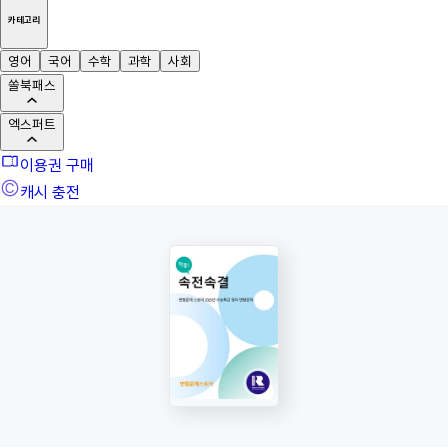
카테고리
영어
국어
수학
과학
사회
쏠북패스
엑스퍼트
이용권 구매
캐시 충전