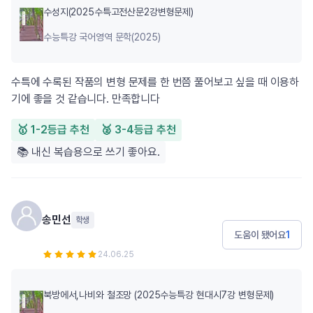
수성지(2025수특고전산문2강변형문제)
수능특강 국어영역 문학(2025)
수특에 수록된 작품의 변형 문제를 한 번쯤 풀어보고 싶을 때 이용하
기에 좋을 것 같습니다. 만족합니다
🥇 1-2등급 추천
🥈 3-4등급 추천
📚 내신 복습용으로 쓰기 좋아요.
송민선
학생
도움이 됐어요
1
24.06.25
북방에서,나비와 철조망 (2025수능특강 현대시7강 변형문제)