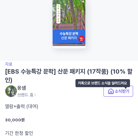
자료
[EBS 수능특강 문학] 산문 패키지 (17작품) (10% 할
인)
카톡으로 브랜드 소식을 알려드려요
웅샘
소식받기
브랜드 홈
열람+출력 (대여)
30,000원
기간 한정 할인