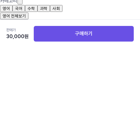
카테고리
영어
국어
수학
과학
사회
영어 전체보기
중등교과서
판매가
구매하기
30,000
원
중학 영어 1
중학 영어 2
중학 영어 3
고등교과서
공통영어 1
공통영어 2
고등 영어 I
고등 영어 II
영어 독해와 작문
EBS
수능특강
수능특강 영어독해연습