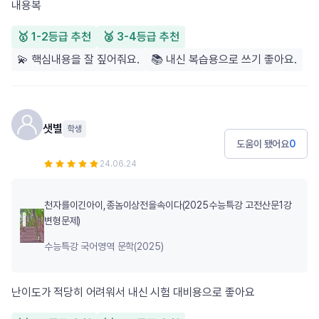
내용복
🥇 1-2등급 추천
🥈 3-4등급 추천
💫 핵심내용을 잘 짚어줘요.
📚 내신 복습용으로 쓰기 좋아요.
샛별
학생
도움이 됐어요
0
24.06.24
천자를이긴아이,종놈이상전을속이다(2025수능특강 고전산문1강
변형문제)
수능특강 국어영역 문학(2025)
난이도가 적당히 어려워서 내신 시험 대비용으로 좋아요