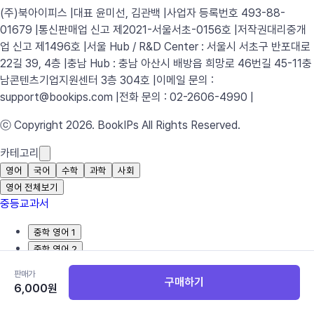
(주)북아이피스 |
대표 윤미선, 김관백 |
사업자 등록번호 493-88-
01679 |
통신판매업 신고 제2021-서울서초-0156호 |
저작권대리중개
업 신고 제1496호 |
서울 Hub / R&D Center : 서울시 서초구 반포대로
22길 39, 4층 |
충남 Hub : 충남 아산시 배방읍 희망로 46번길 45-11
충
남콘텐츠기업지원센터 3층 304호 |
이메일 문의 :
support@bookips.com |
전화 문의 : 02-2606-4990 |
ⓒ Copyright 2026. BookIPs All Rights Reserved.
카테고리
영어
국어
수학
과학
사회
영어 전체보기
중등교과서
중학 영어 1
중학 영어 2
중학 영어 3
판매가
구매하기
6,000
원
고등교과서