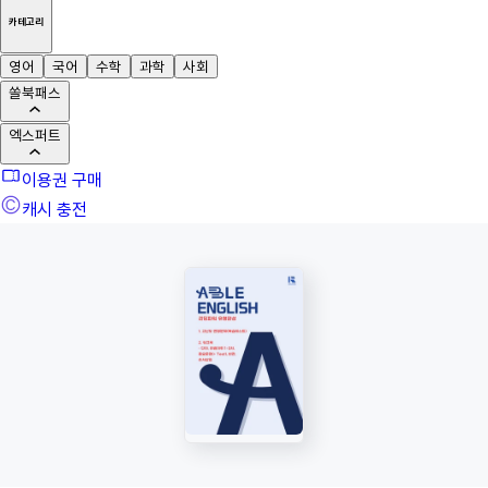
카테고리
영어
국어
수학
과학
사회
쏠북패스
엑스퍼트
이용권 구매
캐시 충전