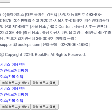
(주)북아이피스 |
대표 윤미선, 김관백 |
사업자 등록번호 493-88-
01679 |
통신판매업 신고 제2021-서울서초-0156호 |
저작권대리중개
업 신고 제1496호 |
서울 Hub / R&D Center : 서울시 서초구 반포대로
22길 39, 4층 |
충남 Hub : 충남 아산시 배방읍 희망로 46번길 45-11
충
남콘텐츠기업지원센터 3층 304호 |
이메일 문의 :
support@bookips.com |
전화 문의 : 02-2606-4990 |
ⓒ Copyright 2026. BookIPs All Rights Reserved.
서비스 이용약관
개인정보처리방침
취소/환불 정책
쏠북 블로그(선생님)
쏠북 블로그(학생)
서비스 이용약관
개인정보처리방침
취소/환불 정책
쏠북 블로그(선생님)
쏠북 블로그(학생)