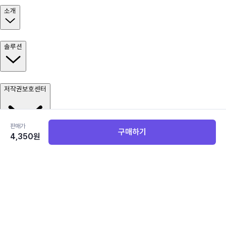
소개
솔루션
저작권보호센터
판매가
구매하기
4,350
원
문의
(주)북아이피스 |
대표 윤미선, 김관백 |
사업자 등록번호 493-88-
01679 |
통신판매업 신고 제2021-서울서초-0156호 |
저작권대리중개
업 신고 제1496호 |
서울 Hub / R&D Center : 서울시 서초구 반포대로