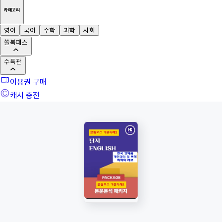
카테고리
영어
국어
수학
과학
사회
쏠북패스
수특관
이용권 구매
캐시 충전