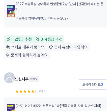
2027 수능특강 영어독해 변형문제 2강 [단지][전국탑에 속하는 문
제]
수능특강 영어독해연습 수록 원문(2027)
🥇 1-2등급 추천
🥈 3-4등급 추천
📚 숙제로 내주기 좋아요.
🎲 문제 유형이 다양해요.
💎 문제의 퀄리티가 높아요.
느린나무
학부모
도움이 됐어요
0
26.04.26
[단지] 영어1 박준언 본문분석 1과[전국 강의용 자료 및 개인과외]