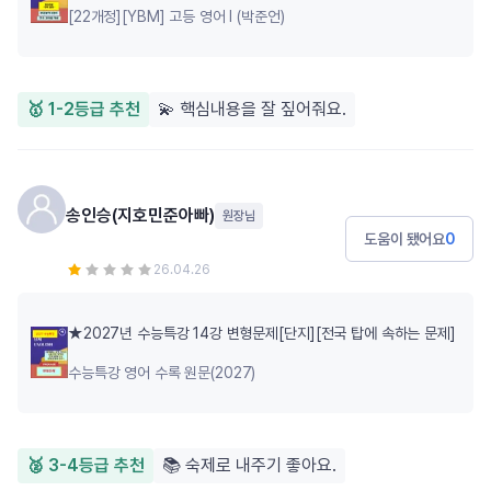
[22개정][YBM] 고등 영어 Ⅰ (박준언)
🥇 1-2등급 추천
💫 핵심내용을 잘 짚어줘요.
송인승(지호민준아빠)
원장님
도움이 됐어요
0
26.04.26
★2027년 수능특강 14강 변형문제[단지][전국 탑에 속하는 문제]
수능특강 영어 수록 원문(2027)
🥈 3-4등급 추천
📚 숙제로 내주기 좋아요.