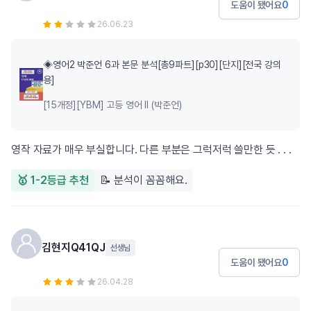
도움이 됐어요
0
26.06.23
◈영어2 박준언 6과 본문 분석[총9파트][p30][단지][전국 강의
용]
[15개정][YBM] 고등 영어 Ⅱ (박준언)
영작 자료가 매우 부실합니다. 다른 부분은 그럭저럭 쓸만한 듯 . . .
🥇 1-2등급 추천
📝 분석이 꼼꼼해요.
김현지Q41QJ
선생님
도움이 됐어요
0
26.04.28