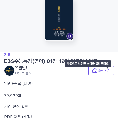
자료
EBS수능특강(영어) 01강-19강 원문밑줄빈칸
카톡으로 브랜드 소식을 알려드려요
유별난!
소식받기
브랜드 홈
열람+출력 (대여)
25,000원
기간 한정 할인
PDF
다운 (소장)