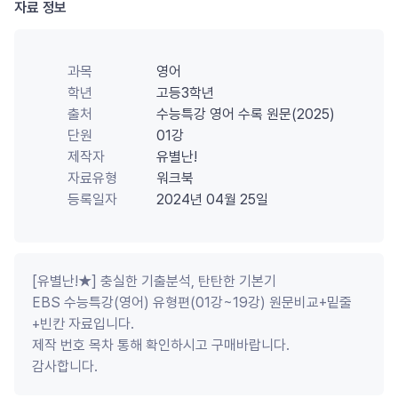
자료 정보
과목
영어
학년
고등3학년
출처
수능특강 영어 수록 원문(2025)
단원
01강
제작자
유별난!
자료유형
워크북
등록일자
2024년 04월 25일
[유별난!★] 충실한 기출분석, 탄탄한 기본기 

EBS 수능특강(영어) 유형편(01강~19강) 원문비교+밑줄
+빈칸 자료입니다. 

제작 번호 목차 통해 확인하시고 구매바랍니다.

감사합니다.