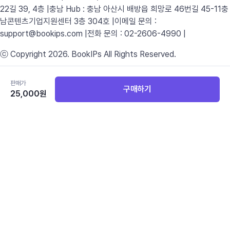
22길 39, 4층 |
충남 Hub : 충남 아산시 배방읍 희망로 46번길 45-11
충
남콘텐츠기업지원센터 3층 304호 |
이메일 문의 :
support@bookips.com |
전화 문의 : 02-2606-4990 |
ⓒ Copyright 2026. BookIPs All Rights Reserved.
카테고리
판매가
영어
국어
수학
과학
사회
구매하기
25,000
원
영어 전체보기
중등교과서
중학 영어 1
중학 영어 2
중학 영어 3
고등교과서
공통영어 1
공통영어 2
고등 영어 I