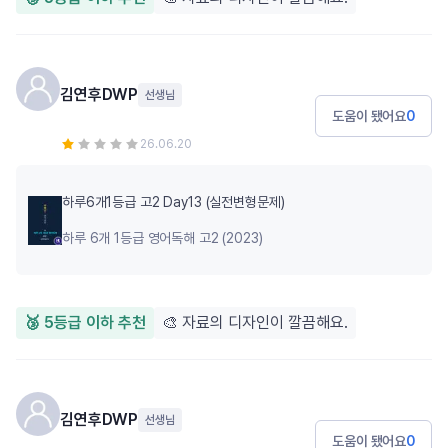
김연후DWP
선생님
도움이 됐어요
0
26.06.20
하루6개1등급 고2 Day13 (실전변형문제)
하루 6개 1등급 영어독해 고2 (2023)
🥉 5등급 이하 추천
🎨 자료의 디자인이 깔끔해요.
김연후DWP
선생님
도움이 됐어요
0