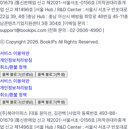
01679 |
통신판매업 신고 제2021-서울서초-0156호 |
저작권대리중개
업 신고 제1496호 |
서울 Hub / R&D Center : 서울시 서초구 반포대로
22길 39, 4층 |
충남 Hub : 충남 아산시 배방읍 희망로 46번길 45-11
충
남콘텐츠기업지원센터 3층 304호 |
이메일 문의 :
support@bookips.com |
전화 문의 : 02-2606-4990 |
ⓒ Copyright 2026. BookIPs All Rights Reserved.
서비스 이용약관
개인정보처리방침
취소/환불 정책
쏠북 블로그(선생님)
쏠북 블로그(학생)
서비스 이용약관
개인정보처리방침
취소/환불 정책
쏠북 블로그(선생님)
쏠북 블로그(학생)
(주)북아이피스 |
대표 윤미선, 김관백 |
사업자 등록번호 493-88-
01679 |
통신판매업 신고 제2021-서울서초-0156호 |
저작권대리중개
업 신고 제1496호 |
서울 Hub / R&D Center : 서울시 서초구 반포대로