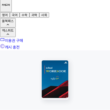
카테고리
영어
국어
수학
과학
사회
쏠북패스
엑스퍼트
이용권 구매
캐시 충전