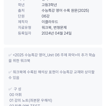
학년
고등3학년
출처
수능특강 영어 수록 원문(2025)
단원
06강
제작자
이클라우드
자료유형
워크북, 변형문제
등록일자
2024년 04월 24일
✅ <2025 수능특강 영어_Unit 06 주제 파악>의 추가 학습
을 위한 워크북

✅ 워크북에 수록된 해석상 표현이 수능특강 교재와 상이할 
수 있음

✅  구 성 

 00 어휘

 01 강의 노트(좌본문 우해석)
