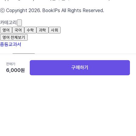
ⓒ Copyright 2026. BookIPs All Rights Reserved.
카테고리
영어
국어
수학
과학
사회
영어 전체보기
중등교과서
중학 영어 1
중학 영어 2
판매가
구매하기
6,000
원
중학 영어 3
고등교과서
공통영어 1
공통영어 2
고등 영어 I
고등 영어 II
영어 독해와 작문