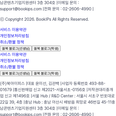
남콘텐츠기업지원센터 3층 304호 |
이메일 문의 :
support@bookips.com |
전화 문의 : 02-2606-4990 |
ⓒ Copyright 2026. BookIPs All Rights Reserved.
서비스 이용약관
개인정보처리방침
취소/환불 정책
쏠북 블로그(선생님)
쏠북 블로그(학생)
서비스 이용약관
개인정보처리방침
취소/환불 정책
쏠북 블로그(선생님)
쏠북 블로그(학생)
(주)북아이피스 |
대표 윤미선, 김관백 |
사업자 등록번호 493-88-
01679 |
통신판매업 신고 제2021-서울서초-0156호 |
저작권대리중개
업 신고 제1496호 |
서울 Hub / R&D Center : 서울시 서초구 반포대로
22길 39, 4층 |
충남 Hub : 충남 아산시 배방읍 희망로 46번길 45-11
충
남콘텐츠기업지원센터 3층 304호 |
이메일 문의 :
support@bookips.com |
전화 문의 : 02-2606-4990 |