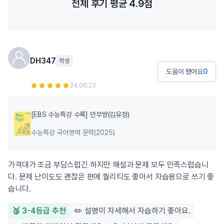
전체 후기 평균
4.9
점
DH347
학생
도움이 됐어요
0
24.06.23
[EBS 수능특강 수록] 만무방(김유정)
수능특강 국어영역 문학(2025)
가격대가 조금 부담스럽긴 하지만 해설과 문제 모두 만족스럽습니
다. 문제 난이도도 괜찮은 편에 퀄리티도 좋아서 자습용으로 쓰기 좋
습니다.
🥈 3-4등급 추천
✏️ 설명이 자세해서 자습하기 좋아요.