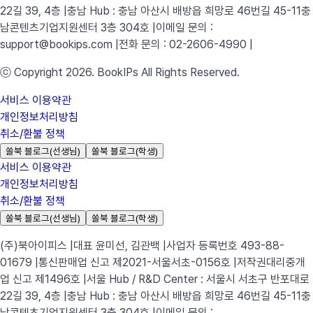
22길 39, 4층 |
충남 Hub : 충남 아산시 배방읍 희망로 46번길 45-11
충
남콘텐츠기업지원센터 3층 304호 |
이메일 문의 :
support@bookips.com |
전화 문의 : 02-2606-4990 |
ⓒ Copyright 2026. BookIPs All Rights Reserved.
서비스 이용약관
개인정보처리방침
취소/환불 정책
쏠북 블로그(선생님)
쏠북 블로그(학생)
서비스 이용약관
개인정보처리방침
취소/환불 정책
쏠북 블로그(선생님)
쏠북 블로그(학생)
(주)북아이피스 |
대표 윤미선, 김관백 |
사업자 등록번호 493-88-
01679 |
통신판매업 신고 제2021-서울서초-0156호 |
저작권대리중개
업 신고 제1496호 |
서울 Hub / R&D Center : 서울시 서초구 반포대로
22길 39, 4층 |
충남 Hub : 충남 아산시 배방읍 희망로 46번길 45-11
충
남콘텐츠기업지원센터 3층 304호 |
이메일 문의 :