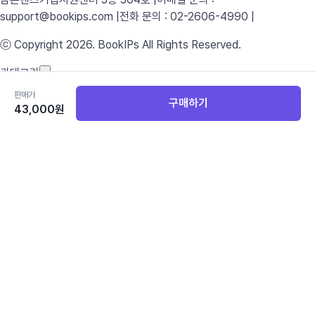
support@bookips.com |
전화 문의 : 02-2606-4990 |
ⓒ Copyright 2026. BookIPs All Rights Reserved.
카테고리
영어
국어
수학
과학
사회
판매가
구매하기
영어 전체보기
43,000
원
중등교과서
중학 영어 1
중학 영어 2
중학 영어 3
고등교과서
공통영어 1
공통영어 2
고등 영어 I
고등 영어 II
영어 독해와 작문