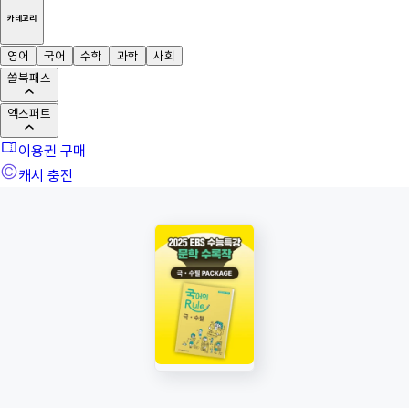
카테고리
영어
국어
수학
과학
사회
쏠북패스
엑스퍼트
이용권 구매
캐시 충전