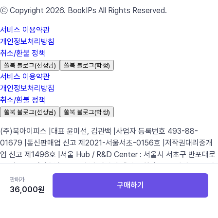
ⓒ Copyright 2026. BookIPs All Rights Reserved.
서비스 이용약관
개인정보처리방침
취소/환불 정책
쏠북 블로그(선생님)
쏠북 블로그(학생)
서비스 이용약관
개인정보처리방침
취소/환불 정책
쏠북 블로그(선생님)
쏠북 블로그(학생)
(주)북아이피스 |
대표 윤미선, 김관백 |
사업자 등록번호 493-88-
01679 |
통신판매업 신고 제2021-서울서초-0156호 |
저작권대리중개
업 신고 제1496호 |
서울 Hub / R&D Center : 서울시 서초구 반포대로
22길 39, 4층 |
충남 Hub : 충남 아산시 배방읍 희망로 46번길 45-11
충
남콘텐츠기업지원센터 3층 304호 |
이메일 문의 :
판매가
구매하기
36,000
원
support@bookips.com |
전화 문의 : 02-2606-4990 |
ⓒ Copyright 2026. BookIPs All Rights Reserved.