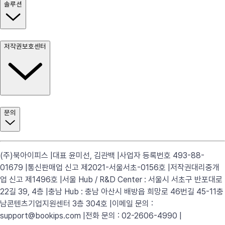
솔루션
저작권보호센터
문의
(주)북아이피스 |
대표 윤미선, 김관백 |
사업자 등록번호 493-88-
01679 |
통신판매업 신고 제2021-서울서초-0156호 |
저작권대리중개
업 신고 제1496호 |
서울 Hub / R&D Center : 서울시 서초구 반포대로
22길 39, 4층 |
충남 Hub : 충남 아산시 배방읍 희망로 46번길 45-11
충
남콘텐츠기업지원센터 3층 304호 |
이메일 문의 :
support@bookips.com |
전화 문의 : 02-2606-4990 |