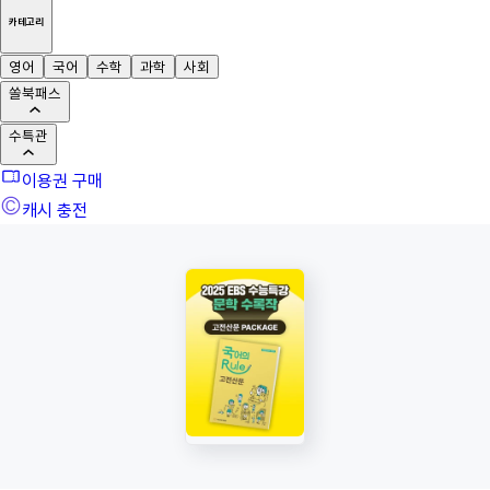
카테고리
영어
국어
수학
과학
사회
쏠북패스
수특관
이용권 구매
캐시 충전