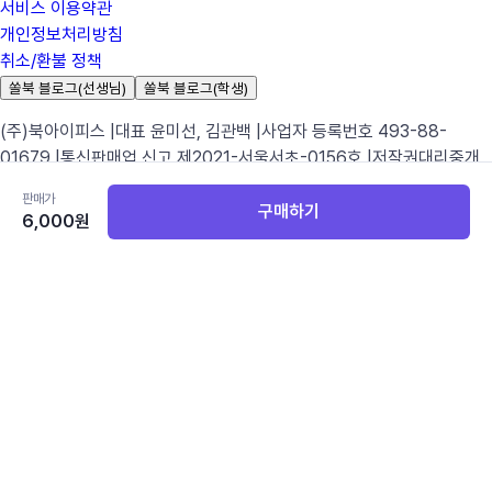
서비스 이용약관
개인정보처리방침
취소/환불 정책
쏠북 블로그(선생님)
쏠북 블로그(학생)
(주)북아이피스 |
대표 윤미선, 김관백 |
사업자 등록번호 493-88-
01679 |
통신판매업 신고 제2021-서울서초-0156호 |
저작권대리중개
업 신고 제1496호 |
서울 Hub / R&D Center : 서울시 서초구 반포대로
판매가
22길 39, 4층 |
충남 Hub : 충남 아산시 배방읍 희망로 46번길 45-11
충
구매하기
6,000
원
남콘텐츠기업지원센터 3층 304호 |
이메일 문의 :
support@bookips.com |
전화 문의 : 02-2606-4990 |
ⓒ Copyright 2026. BookIPs All Rights Reserved.
카테고리
영어
국어
수학
과학
사회
영어 전체보기
중등교과서
중학 영어 1