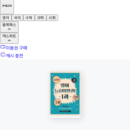
카테고리
영어
국어
수학
과학
사회
쏠북패스
엑스퍼트
이용권 구매
캐시 충전