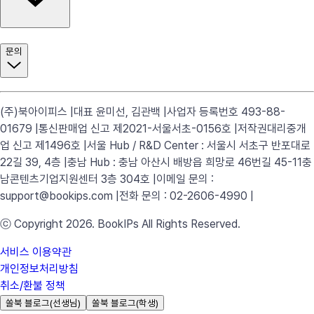
문의
(주)북아이피스 |
대표 윤미선, 김관백 |
사업자 등록번호 493-88-
01679 |
통신판매업 신고 제2021-서울서초-0156호 |
저작권대리중개
업 신고 제1496호 |
서울 Hub / R&D Center : 서울시 서초구 반포대로
22길 39, 4층 |
충남 Hub : 충남 아산시 배방읍 희망로 46번길 45-11
충
남콘텐츠기업지원센터 3층 304호 |
이메일 문의 :
support@bookips.com |
전화 문의 : 02-2606-4990 |
ⓒ Copyright 2026. BookIPs All Rights Reserved.
서비스 이용약관
개인정보처리방침
취소/환불 정책
쏠북 블로그(선생님)
쏠북 블로그(학생)