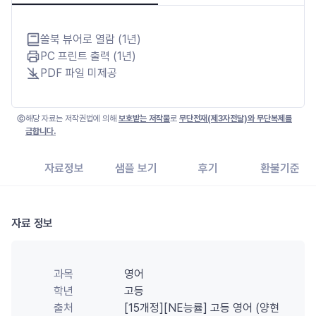
쏠북 뷰어로 열람 (1년)
PC 프린트 출력 (1년)
PDF 파일 미제공
해당 자료는 저작권법에 의해
보호받는 저작물
로
무단전재(제3자전달)와 무단복제를
금합니다.
자료정보
샘플 보기
후기
환불기준
자료 정보
과목
영어
학년
고등
출처
[15개정][NE능률] 고등 영어 (양현