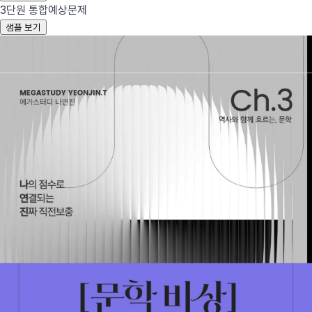
3단원 통합
예상문제
샘플 보기