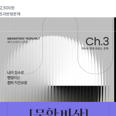
2,500원
5과
변형문제