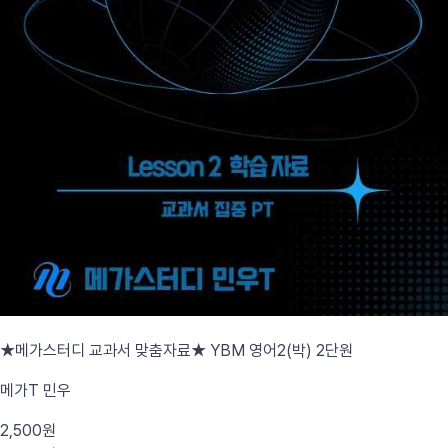
★메가스터디 교과서 맞춤자료★ YBM 영어2(박) 2단원
메가T 민우
2,500원