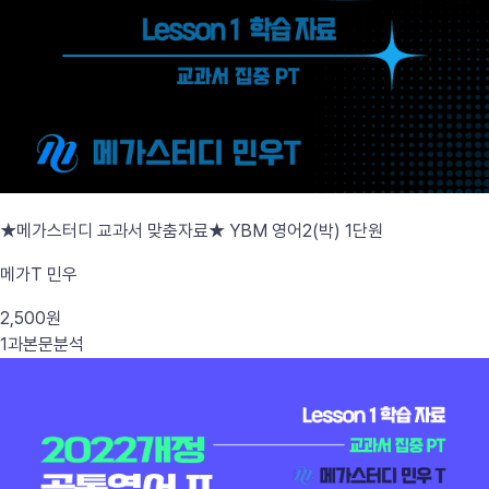
★메가스터디 교과서 맞춤자료★ YBM 영어2(박) 1단원
메가T 민우
2,500원
1과
본문분석