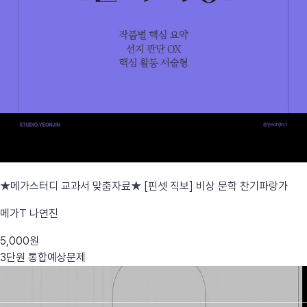
★메가스터디 교과서 맞춤자료★ [핀셋 직보] 비상 문학 찬기파랑가
메가T 나연진
5,000원
3단원 통합
예상문제