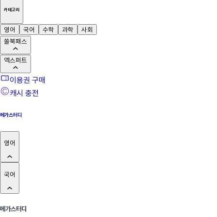
카테고리
영어
국어
수학
과학
사회
쏠북패스
엑스퍼트
이용권 구매
캐시 충전
메가스터디
영어
국어
메가스터디