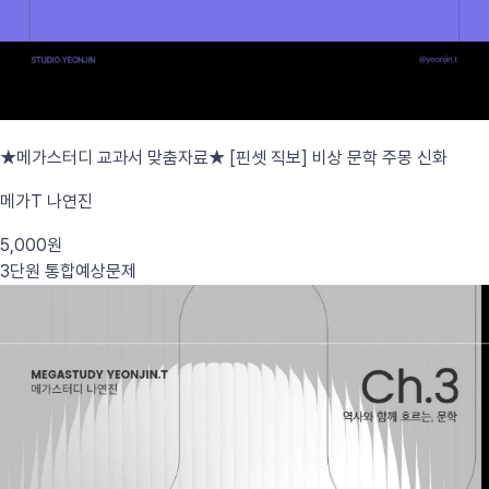
★메가스터디 교과서 맞춤자료★ [핀셋 직보] 비상 문학 주몽 신화
메가T 나연진
5,000원
3단원 통합
예상문제