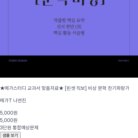
★메가스터디 교과서 맞춤자료★ [핀셋 직보] 비상 문학 찬기파랑가
메가T 나연진
5,000원
5,000원
3단원 통합
예상문제
샘플 보기