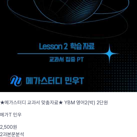
★메가스터디 교과서 맞춤자료★ YBM 영어2(박) 2단원
메가T 민우
2,500원
2과
본문분석