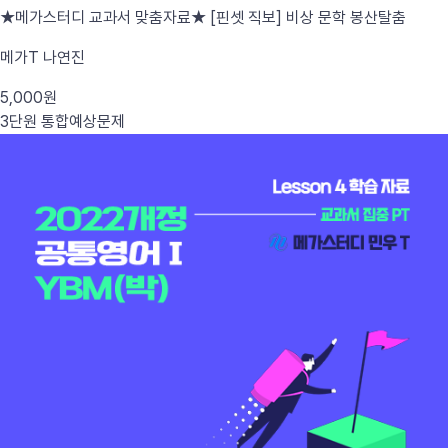
★메가스터디 교과서 맞춤자료★ [핀셋 직보] 비상 문학 봉산탈춤
메가T 나연진
5,000원
3단원 통합
예상문제