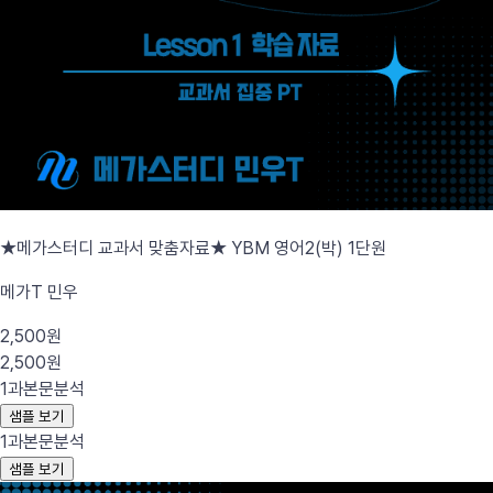
★메가스터디 교과서 맞춤자료★ YBM 영어2(박) 1단원
메가T 민우
2,500원
2,500원
1과
본문분석
샘플 보기
1과
본문분석
샘플 보기